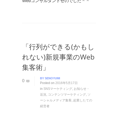
Webコンサルタントせのでした＾＾
「行列ができる(かもし
れない)新規事業のWeb
集客術」
BY
SENOYUMI
0
Posted on
2016年5月17日
in
SNSマーケティング
,
お知らせ・
近況
,
コンテンツマーケティング
,
ソ
ーシャルメディア集客
,
起業したての
経営者