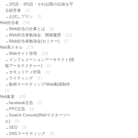
2代目・3代目・それ以降の伝統を守
る経営者
(1)
お試しプラン
(1)
Web担当者
(39)
Web担当の仕事とは
(4)
Web担当者勉強会 開催履歴
(11)
Web担当者勉強会(セミナー)
(7)
Web系スキル
(23)
Webサイト管理
(19)
インフォメーションアーキテクト(情
報アーキテクチャー)
(2)
セキュリティ対策
(1)
ライティング
(1)
動画マーケティング/Web動画制作
(3)
Web集客
(40)
facebook広告
(2)
PPC広告
(3)
Search Console(Webマスターツー
ル)
(3)
SEO
(3)
SNSマーケティング
(5)