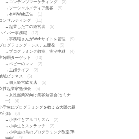
コンテンツマーケティング
(3)
ソーシャルメディア集客
(9)
有料Web広告
(1)
コンサルティング
(11)
起業したての経営者
(5)
ハイパー事務職
(12)
事務職さんがWebサイトを管理
(9)
プログラミング・システム開発
(5)
プログラミング教室、実況中継
(4)
主婦層ターゲット
(10)
ベビーのママ
(2)
主婦ライフ
(2)
地域ビジネス
(6)
個人経営飲食店
(5)
女性起業家勉強会
(5)
女性起業家向け集客勉強会(セミナ
ー)
(4)
小学生にプログラミングを教える大阪の親
の記録
(8)
小学生とアルゴリズム
(2)
小学生とスクラッチ
(2)
小学生の為のプログラミング教室(準
備中)
(3)