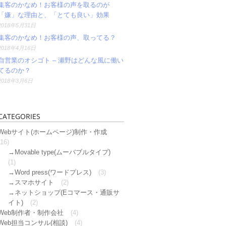
集客のかなめ！お客様の声を取るのが
「嫌」な理由と、「とても良い」効果
2018年5月31日
集客のかなめ！お客様の声、取ってる？
2018年4月16日
自営業のオシゴト – 瀬野はどんな風に働い
てるのか？
2018年3月6日
CATEGORIES
Webサイト(ホームページ)制作・作成
(16)
Movable type(ムーバブルタイプ)
(1)
Word press(ワードプレス)
(3)
スマホサイト
(2)
ネットショップ(Eコマース・通販サ
イト)
(2)
Web制作者・制作会社
(4)
Web担当コンサル(相談)
(4)