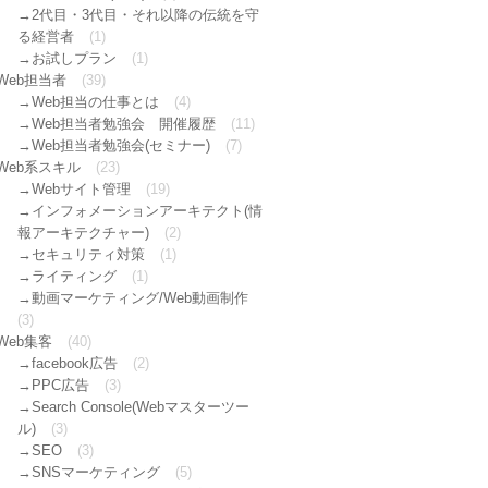
2代目・3代目・それ以降の伝統を守
る経営者
(1)
お試しプラン
(1)
Web担当者
(39)
Web担当の仕事とは
(4)
Web担当者勉強会 開催履歴
(11)
Web担当者勉強会(セミナー)
(7)
Web系スキル
(23)
Webサイト管理
(19)
インフォメーションアーキテクト(情
報アーキテクチャー)
(2)
セキュリティ対策
(1)
ライティング
(1)
動画マーケティング/Web動画制作
(3)
Web集客
(40)
facebook広告
(2)
PPC広告
(3)
Search Console(Webマスターツー
ル)
(3)
SEO
(3)
SNSマーケティング
(5)