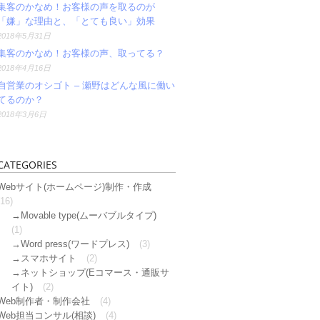
集客のかなめ！お客様の声を取るのが
「嫌」な理由と、「とても良い」効果
2018年5月31日
集客のかなめ！お客様の声、取ってる？
2018年4月16日
自営業のオシゴト – 瀬野はどんな風に働い
てるのか？
2018年3月6日
CATEGORIES
Webサイト(ホームページ)制作・作成
(16)
Movable type(ムーバブルタイプ)
(1)
Word press(ワードプレス)
(3)
スマホサイト
(2)
ネットショップ(Eコマース・通販サ
イト)
(2)
Web制作者・制作会社
(4)
Web担当コンサル(相談)
(4)