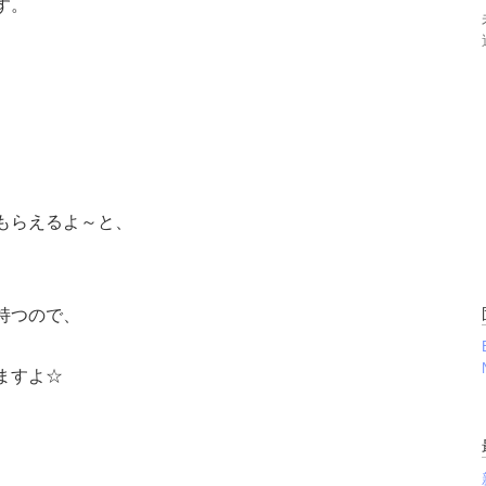
す。
もらえるよ～と、
持つので、
ますよ☆