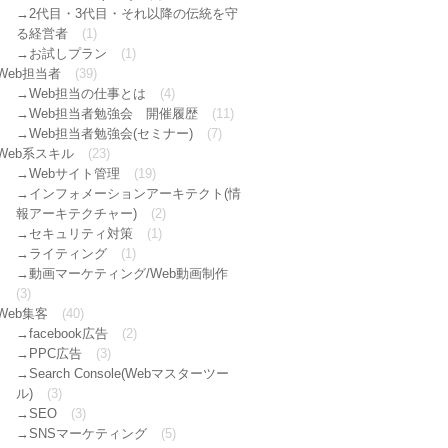
2代目・3代目・それ以降の伝統を守
る経営者
(1)
お試しプラン
(1)
Web担当者
(39)
Web担当の仕事とは
(4)
Web担当者勉強会 開催履歴
(11)
Web担当者勉強会(セミナー)
(7)
Web系スキル
(23)
Webサイト管理
(19)
インフォメーションアーキテクト(情
報アーキテクチャー)
(2)
セキュリティ対策
(1)
ライティング
(1)
動画マーケティング/Web動画制作
(3)
Web集客
(40)
facebook広告
(2)
PPC広告
(3)
Search Console(Webマスターツー
ル)
(3)
SEO
(3)
SNSマーケティング
(5)