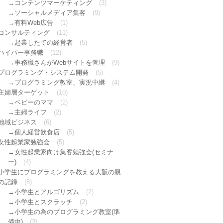
コンテンツマーケティング
(3)
ソーシャルメディア集客
(9)
有料Web広告
(1)
コンサルティング
(11)
起業したての経営者
(5)
ハイパー事務職
(12)
事務職さんがWebサイトを管理
(9)
プログラミング・システム開発
(5)
プログラミング教室、実況中継
(4)
主婦層ターゲット
(10)
ベビーのママ
(2)
主婦ライフ
(2)
地域ビジネス
(6)
個人経営飲食店
(5)
女性起業家勉強会
(5)
女性起業家向け集客勉強会(セミナ
ー)
(4)
小学生にプログラミングを教える大阪の親
の記録
(8)
小学生とアルゴリズム
(2)
小学生とスクラッチ
(2)
小学生の為のプログラミング教室(準
備中)
(3)