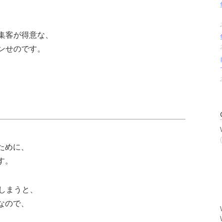
集客が得意な、
ンせのです。
ために、
す。
しまうと、
なので、