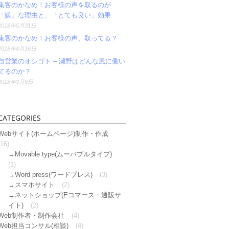
集客のかなめ！お客様の声を取るのが
「嫌」な理由と、「とても良い」効果
2018年5月31日
集客のかなめ！お客様の声、取ってる？
2018年4月16日
自営業のオシゴト – 瀬野はどんな風に働い
てるのか？
2018年3月6日
CATEGORIES
Webサイト(ホームページ)制作・作成
(16)
Movable type(ムーバブルタイプ)
(1)
Word press(ワードプレス)
(3)
スマホサイト
(2)
ネットショップ(Eコマース・通販サ
イト)
(2)
Web制作者・制作会社
(4)
Web担当コンサル(相談)
(4)