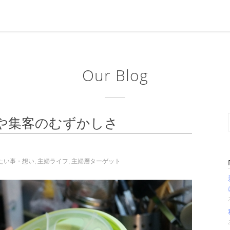
Our Blog
や集客のむずかしさ
たい事・想い
,
主婦ライフ
,
主婦層ターゲット