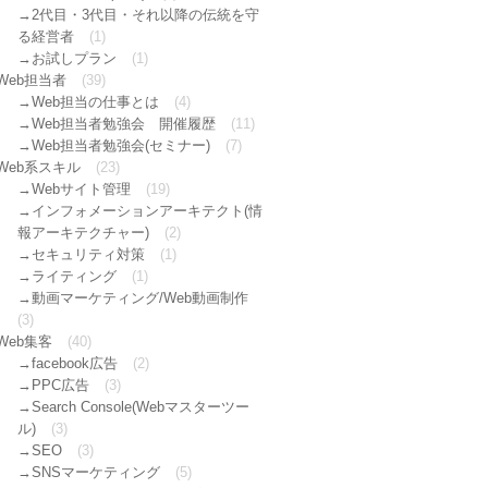
2代目・3代目・それ以降の伝統を守
る経営者
(1)
お試しプラン
(1)
Web担当者
(39)
Web担当の仕事とは
(4)
Web担当者勉強会 開催履歴
(11)
Web担当者勉強会(セミナー)
(7)
Web系スキル
(23)
Webサイト管理
(19)
インフォメーションアーキテクト(情
報アーキテクチャー)
(2)
セキュリティ対策
(1)
ライティング
(1)
動画マーケティング/Web動画制作
(3)
Web集客
(40)
facebook広告
(2)
PPC広告
(3)
Search Console(Webマスターツー
ル)
(3)
SEO
(3)
SNSマーケティング
(5)