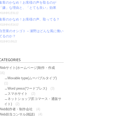
集客のかなめ！お客様の声を取るのが
「嫌」な理由と、「とても良い」効果
2018年5月31日
集客のかなめ！お客様の声、取ってる？
2018年4月16日
自営業のオシゴト – 瀬野はどんな風に働い
てるのか？
2018年3月6日
CATEGORIES
Webサイト(ホームページ)制作・作成
(16)
Movable type(ムーバブルタイプ)
(1)
Word press(ワードプレス)
(3)
スマホサイト
(2)
ネットショップ(Eコマース・通販サ
イト)
(2)
Web制作者・制作会社
(4)
Web担当コンサル(相談)
(4)