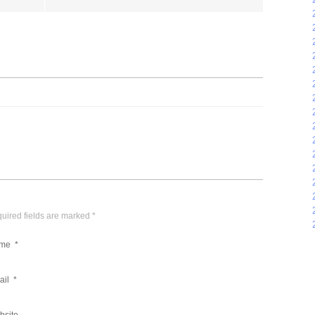
quired fields are marked
*
me
*
ail
*
bsite