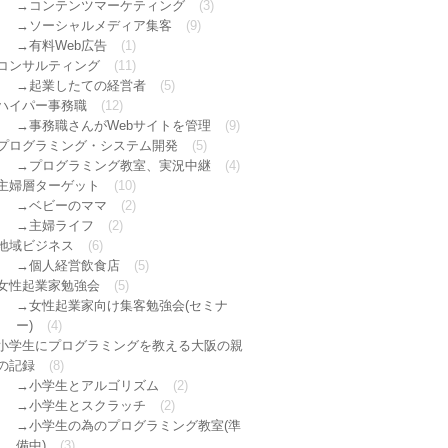
コンテンツマーケティング
(3)
ソーシャルメディア集客
(9)
有料Web広告
(1)
コンサルティング
(11)
起業したての経営者
(5)
ハイパー事務職
(12)
事務職さんがWebサイトを管理
(9)
プログラミング・システム開発
(5)
プログラミング教室、実況中継
(4)
主婦層ターゲット
(10)
ベビーのママ
(2)
主婦ライフ
(2)
地域ビジネス
(6)
個人経営飲食店
(5)
女性起業家勉強会
(5)
女性起業家向け集客勉強会(セミナ
ー)
(4)
小学生にプログラミングを教える大阪の親
の記録
(8)
小学生とアルゴリズム
(2)
小学生とスクラッチ
(2)
小学生の為のプログラミング教室(準
備中)
(3)