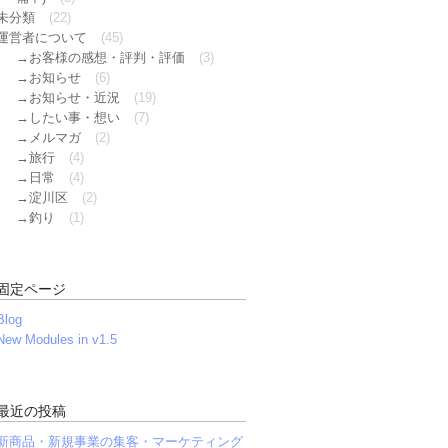
未分類
(22)
運営者について
(45)
お客様の感想・評判・評価
(3)
お知らせ
(6)
お知らせ・近況
(19)
したい事・想い
(7)
メルマガ
(2)
旅行
(4)
日常
(4)
淀川区
(2)
釣り
(1)
固定ページ
Blog
New Modules in v1.5
最近の投稿
新商品・新規事業の集客・マーケティング