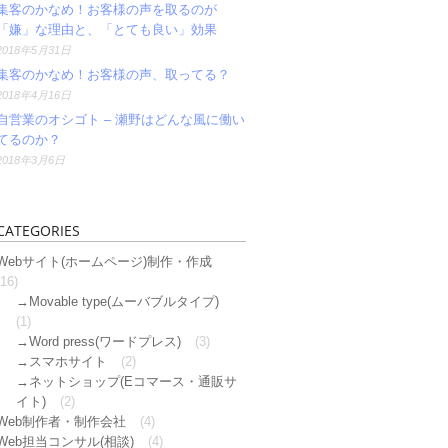
集客のかなめ！お客様の声を取るのが
「嫌」な理由と、「とても良い」効果
2018年5月31日
集客のかなめ！お客様の声、取ってる？
2018年4月16日
自営業のオシゴト – 瀬野はどんな風に働い
てるのか？
2018年3月6日
CATEGORIES
Webサイト(ホームページ)制作・作成
(16)
Movable type(ムーバブルタイプ)
(1)
Word press(ワードプレス)
(3)
スマホサイト
(2)
ネットショップ(Eコマース・通販サ
イト)
(2)
Web制作者・制作会社
(4)
Web担当コンサル(相談)
(4)