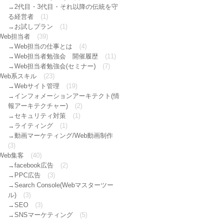
2代目・3代目・それ以降の伝統を守
る経営者
(1)
お試しプラン
(1)
Web担当者
(39)
Web担当の仕事とは
(4)
Web担当者勉強会 開催履歴
(11)
Web担当者勉強会(セミナー)
(7)
Web系スキル
(23)
Webサイト管理
(19)
インフォメーションアーキテクト(情
報アーキテクチャー)
(2)
セキュリティ対策
(1)
ライティング
(1)
動画マーケティング/Web動画制作
(3)
Web集客
(40)
facebook広告
(2)
PPC広告
(3)
Search Console(Webマスターツー
ル)
(3)
SEO
(3)
SNSマーケティング
(5)