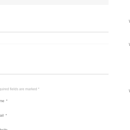
quired fields are marked
*
me
*
ail
*