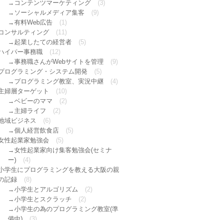
コンテンツマーケティング
(3)
ソーシャルメディア集客
(9)
有料Web広告
(1)
コンサルティング
(11)
起業したての経営者
(5)
ハイパー事務職
(12)
事務職さんがWebサイトを管理
(9)
プログラミング・システム開発
(5)
プログラミング教室、実況中継
(4)
主婦層ターゲット
(10)
ベビーのママ
(2)
主婦ライフ
(2)
地域ビジネス
(6)
個人経営飲食店
(5)
女性起業家勉強会
(5)
女性起業家向け集客勉強会(セミナ
ー)
(4)
小学生にプログラミングを教える大阪の親
の記録
(8)
小学生とアルゴリズム
(2)
小学生とスクラッチ
(2)
小学生の為のプログラミング教室(準
備中)
(3)