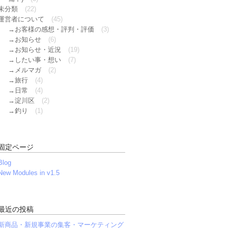
未分類
(22)
運営者について
(45)
お客様の感想・評判・評価
(3)
お知らせ
(6)
お知らせ・近況
(19)
したい事・想い
(7)
メルマガ
(2)
旅行
(4)
日常
(4)
淀川区
(2)
釣り
(1)
固定ページ
Blog
New Modules in v1.5
最近の投稿
新商品・新規事業の集客・マーケティング