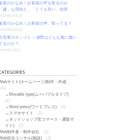
集客のかなめ！お客様の声を取るのが
「嫌」な理由と、「とても良い」効果
2018年5月31日
集客のかなめ！お客様の声、取ってる？
2018年4月16日
自営業のオシゴト – 瀬野はどんな風に働い
てるのか？
2018年3月6日
CATEGORIES
Webサイト(ホームページ)制作・作成
(16)
Movable type(ムーバブルタイプ)
(1)
Word press(ワードプレス)
(3)
スマホサイト
(2)
ネットショップ(Eコマース・通販サ
イト)
(2)
Web制作者・制作会社
(4)
Web担当コンサル(相談)
(4)