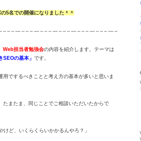
席の5名での開催
になりました＾＾
 — – – – — – – – — – – – — – – – — – – – — – – – — –
日】Web担当者勉強会
の内容を紹介します。テーマは
きSEOの基本」
です。
運用でするべきことと考え方の基本が多いと思いま
、たまたま、同じことでご相談いただいたからで
んやけど、いくらくらいかかるんやろ？」