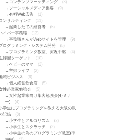
コンテンツマーケティング
(3)
ソーシャルメディア集客
(9)
有料Web広告
(1)
コンサルティング
(11)
起業したての経営者
(5)
ハイパー事務職
(12)
事務職さんがWebサイトを管理
(9)
プログラミング・システム開発
(5)
プログラミング教室、実況中継
(4)
主婦層ターゲット
(10)
ベビーのママ
(2)
主婦ライフ
(2)
地域ビジネス
(6)
個人経営飲食店
(5)
女性起業家勉強会
(5)
女性起業家向け集客勉強会(セミナ
ー)
(4)
小学生にプログラミングを教える大阪の親
の記録
(8)
小学生とアルゴリズム
(2)
小学生とスクラッチ
(2)
小学生の為のプログラミング教室(準
備中)
(3)