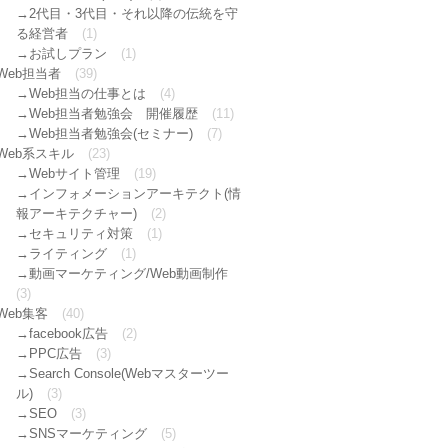
2代目・3代目・それ以降の伝統を守
る経営者
(1)
お試しプラン
(1)
Web担当者
(39)
Web担当の仕事とは
(4)
Web担当者勉強会 開催履歴
(11)
Web担当者勉強会(セミナー)
(7)
Web系スキル
(23)
Webサイト管理
(19)
インフォメーションアーキテクト(情
報アーキテクチャー)
(2)
セキュリティ対策
(1)
ライティング
(1)
動画マーケティング/Web動画制作
(3)
Web集客
(40)
facebook広告
(2)
PPC広告
(3)
Search Console(Webマスターツー
ル)
(3)
SEO
(3)
SNSマーケティング
(5)