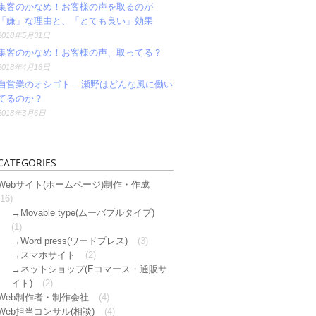
集客のかなめ！お客様の声を取るのが
「嫌」な理由と、「とても良い」効果
2018年5月31日
集客のかなめ！お客様の声、取ってる？
2018年4月16日
自営業のオシゴト – 瀬野はどんな風に働い
てるのか？
2018年3月6日
CATEGORIES
Webサイト(ホームページ)制作・作成
(16)
Movable type(ムーバブルタイプ)
(1)
Word press(ワードプレス)
(3)
スマホサイト
(2)
ネットショップ(Eコマース・通販サ
イト)
(2)
Web制作者・制作会社
(4)
Web担当コンサル(相談)
(4)