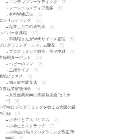
コンテンツマーケティング
(3)
ソーシャルメディア集客
(9)
有料Web広告
(1)
コンサルティング
(11)
起業したての経営者
(5)
ハイパー事務職
(12)
事務職さんがWebサイトを管理
(9)
プログラミング・システム開発
(5)
プログラミング教室、実況中継
(4)
主婦層ターゲット
(10)
ベビーのママ
(2)
主婦ライフ
(2)
地域ビジネス
(6)
個人経営飲食店
(5)
女性起業家勉強会
(5)
女性起業家向け集客勉強会(セミナ
ー)
(4)
小学生にプログラミングを教える大阪の親
の記録
(8)
小学生とアルゴリズム
(2)
小学生とスクラッチ
(2)
小学生の為のプログラミング教室(準
備中)
(3)