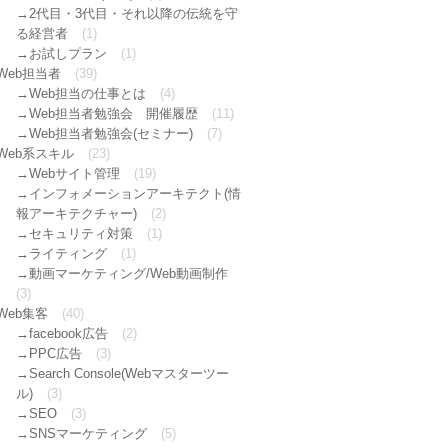
2代目・3代目・それ以降の伝統を守
る経営者
(1)
お試しプラン
(1)
Web担当者
(39)
Web担当の仕事とは
(4)
Web担当者勉強会 開催履歴
(11)
Web担当者勉強会(セミナー)
(7)
Web系スキル
(23)
Webサイト管理
(19)
インフォメーションアーキテクト(情
報アーキテクチャー)
(2)
セキュリティ対策
(1)
ライティング
(1)
動画マーケティング/Web動画制作
(3)
Web集客
(40)
facebook広告
(2)
PPC広告
(3)
Search Console(Webマスターツー
ル)
(3)
SEO
(3)
SNSマーケティング
(5)