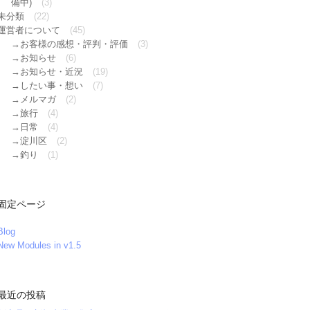
備中)
(3)
未分類
(22)
運営者について
(45)
お客様の感想・評判・評価
(3)
お知らせ
(6)
お知らせ・近況
(19)
したい事・想い
(7)
メルマガ
(2)
旅行
(4)
日常
(4)
淀川区
(2)
釣り
(1)
固定ページ
Blog
New Modules in v1.5
最近の投稿