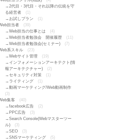
2代目・3代目・それ以降の伝統を守
る経営者
(1)
お試しプラン
(1)
Web担当者
(39)
Web担当の仕事とは
(4)
Web担当者勉強会 開催履歴
(11)
Web担当者勉強会(セミナー)
(7)
Web系スキル
(23)
Webサイト管理
(19)
インフォメーションアーキテクト(情
報アーキテクチャー)
(2)
セキュリティ対策
(1)
ライティング
(1)
動画マーケティング/Web動画制作
(3)
Web集客
(40)
facebook広告
(2)
PPC広告
(3)
Search Console(Webマスターツー
ル)
(3)
SEO
(3)
SNSマーケティング
(5)