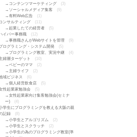
コンテンツマーケティング
(3)
ソーシャルメディア集客
(9)
有料Web広告
(1)
コンサルティング
(11)
起業したての経営者
(5)
ハイパー事務職
(12)
事務職さんがWebサイトを管理
(9)
プログラミング・システム開発
(5)
プログラミング教室、実況中継
(4)
主婦層ターゲット
(10)
ベビーのママ
(2)
主婦ライフ
(2)
地域ビジネス
(6)
個人経営飲食店
(5)
女性起業家勉強会
(5)
女性起業家向け集客勉強会(セミナ
ー)
(4)
小学生にプログラミングを教える大阪の親
の記録
(8)
小学生とアルゴリズム
(2)
小学生とスクラッチ
(2)
小学生の為のプログラミング教室(準