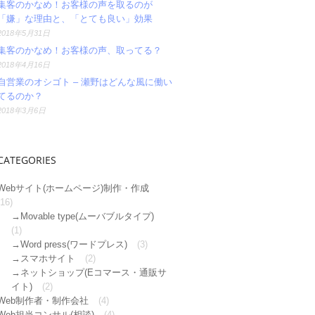
集客のかなめ！お客様の声を取るのが
「嫌」な理由と、「とても良い」効果
2018年5月31日
集客のかなめ！お客様の声、取ってる？
2018年4月16日
自営業のオシゴト – 瀬野はどんな風に働い
てるのか？
2018年3月6日
CATEGORIES
Webサイト(ホームページ)制作・作成
(16)
Movable type(ムーバブルタイプ)
(1)
Word press(ワードプレス)
(3)
スマホサイト
(2)
ネットショップ(Eコマース・通販サ
イト)
(2)
Web制作者・制作会社
(4)
Web担当コンサル(相談)
(4)