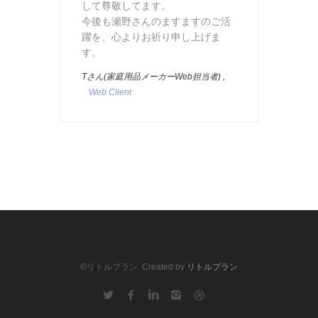
して尊敬してます。
今後も瀬野さんのますますのご活
躍を、心よりお祈り申し上げま
す。
Tさん(家庭用品メーカーWeb担当者) ,
Web Client
©リトルプラン. Created by
リトルプラン