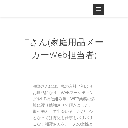
Tさん(家庭用品メー
カーWeb担当者)
瀬野さんには、私の入社当初より
お世話になり、WEBマーケティン
グやHPの仕組み等、WEB業務の多
岐に渡り勉強させて頂きました。
取引先として出会いましたが、今
となっては育児も仕事もバリバリ
こなす瀬野さんを、一人の女性と