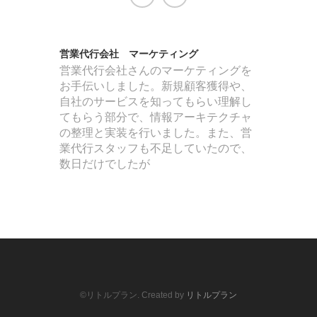
営業代行会社 マーケティング
旅行代理
営業代行会社さんのマーケティングを
旅行代理
お手伝いしました。新規顧客獲得や、
SEOと
自社のサービスを知ってもらい理解し
ルを行い
てもらう部分で、情報アーキテクチャ
の整理と実装を行いました。また、営
業代行スタッフも不足していたので、
数日だけでしたが
©リトルプラン. Created by
リトルプラン