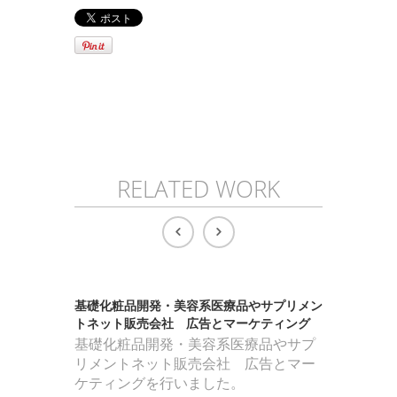
RELATED WORK
基礎化粧品開発・美容系医療品やサプリメン
営業代行
トネット販売会社 広告とマーケティング
営業代行
基礎化粧品開発・美容系医療品やサプ
お手伝い
リメントネット販売会社 広告とマー
自社のサ
ケティングを行いました。
てもらう